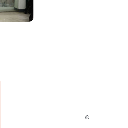
Menu
Contáctenos
Portada
Rubio Ñu esq. 14 de Mayo - Ped
Contacto: 0336 - 275-711
Empresa
info@vitalfarmacia.com.py
Productos
Promociones