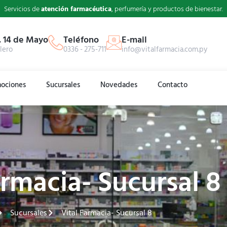
Servicios de
atención farmacéutica
, perfumería y productos de bienestar.
. 14 de Mayo
Teléfono
E-mail
lero
0336 - 275-711
info@vitalfarmacia.com.py
ociones
Sucursales
Novedades
Contacto
armacia- Sucursal 8
Sucursales
Vital Farmacia- Sucursal 8