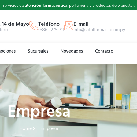
Servicios de
atención farmacéutica
, perfumería y productos de bienestar.
. 14 de Mayo
Teléfono
E-mail
lero
0336 - 275-711
info@vitalfarmacia.com.py
ociones
Sucursales
Novedades
Contacto
Empresa
Home
Empresa