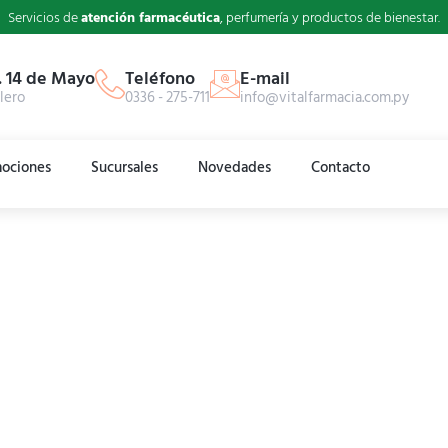
Servicios de
atención farmacéutica
, perfumería y productos de bienestar.
. 14 de Mayo
Teléfono
E-mail
lero
0336 - 275-711
info@vitalfarmacia.com.py
ociones
Sucursales
Novedades
Contacto
acia inaugurá su lo
Home
Novedades