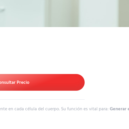
onsultar Precio
ente
en
cada
célula
del
cuerpo.
Su
función
es
vital
para:
Generar