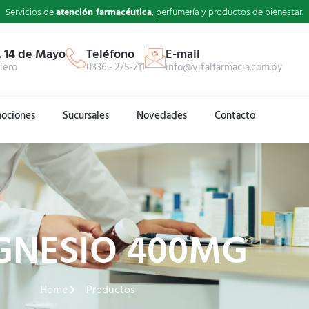
Servicios de
atención farmacéutica
, perfumería y productos de bienestar.
. 14 de Mayo
Teléfono
E-mail
lero
0336 - 275-711
info@vitalfarmacia.com.py
ociones
Sucursales
Novedades
Contacto
NESIO 400MG
Home
Productos