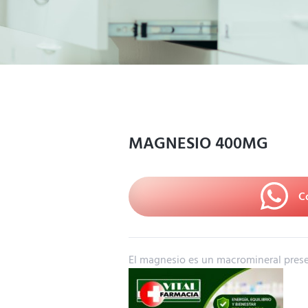
MAGNESIO 400MG
C
El
magnesio
es
un
macromineral
pres